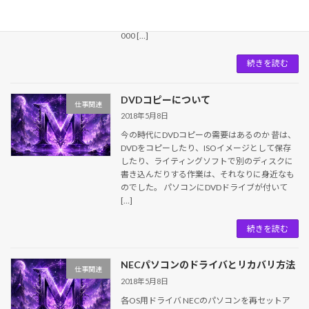
チアネックス） - Yahoo!ニュース
https://headlines.yahoo.co.jp/hl?a=20180516-
000 […]
続きを読む
DVDコピーについて
仕事関連
2018年5月8日
今の時代にDVDコピーの需要はあるのか 昔は、
DVDをコピーしたり、ISOイメージとして保存
したり、ライティングソフトで別のディスクに
書き込んだりする作業は、それなりに身近なも
のでした。 パソコンにDVDドライブが付いて
[…]
続きを読む
NECパソコンのドライバとリカバリ方法
仕事関連
2018年5月8日
各OS用ドライバ NECのパソコンを再セットア