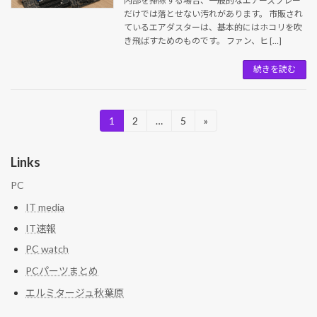
内部を掃除する場合、一般的なエアースプレー
だけでは落とせない汚れがあります。 市販され
ているエアダスターは、基本的にはホコリを吹
き飛ばすためのものです。 ファン、ヒ […]
続きを読む
投
1
2
…
5
»
固
固
固
定
定
定
稿
ペ
ペ
ペ
Links
ー
ー
ー
の
ジ
ジ
ジ
PC
ペ
IT media
ー
IT速報
ジ
PC watch
送
PCパーツまとめ
り
エルミタージュ秋葉原