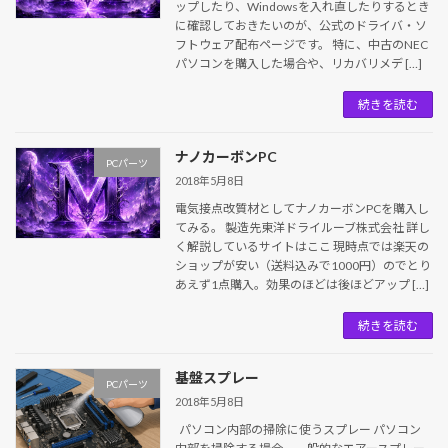
ップしたり、Windowsを入れ直したりするとき
に確認しておきたいのが、公式のドライバ・ソ
フトウェア配布ページです。 特に、中古のNEC
パソコンを購入した場合や、リカバリメデ […]
続きを読む
ナノカーボンPC
PCパーツ
2018年5月8日
電気接点改質材としてナノカーボンPCを購入し
てみる。 製造先東洋ドライルーブ株式会社 詳し
く解説しているサイトはここ 現時点では楽天の
ショップが安い（送料込みで1000円）のでとり
あえず1点購入。効果のほどは後ほどアップ […]
続きを読む
基盤スプレー
PCパーツ
2018年5月8日
パソコン内部の掃除に使うスプレー パソコン