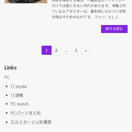
内部を掃除する場合、一般的なエアースプレー
だけでは落とせない汚れがあります。 市販され
ているエアダスターは、基本的にはホコリを吹
き飛ばすためのものです。 ファン、ヒ […]
続きを読む
投
1
2
…
5
»
固
固
固
定
定
定
稿
ペ
ペ
ペ
Links
ー
ー
ー
の
ジ
ジ
ジ
PC
ペ
IT media
ー
IT速報
ジ
PC watch
送
PCパーツまとめ
り
エルミタージュ秋葉原