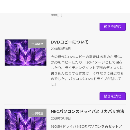
チアネックス） - Yahoo!ニュース
https://headlines.yahoo.co.jp/hl?a=20180516-
000 […]
続きを読む
DVDコピーについて
仕事関連
2018年5月8日
今の時代にDVDコピーの需要はあるのか 昔は、
DVDをコピーしたり、ISOイメージとして保存
したり、ライティングソフトで別のディスクに
書き込んだりする作業は、それなりに身近なも
のでした。 パソコンにDVDドライブが付いて
[…]
続きを読む
NECパソコンのドライバとリカバリ方法
仕事関連
2018年5月8日
各OS用ドライバ NECのパソコンを再セットア