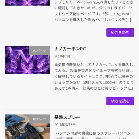
ップしたり、Windowsを入れ直したりするとき
に確認しておきたいのが、公式のドライバ・ソ
フトウェア配布ページです。 特に、中古のNEC
パソコンを購入した場合や、リカバリメデ […]
続きを読む
ナノカーボンPC
PCパーツ
2018年5月8日
電気接点改質材としてナノカーボンPCを購入し
てみる。 製造先東洋ドライルーブ株式会社 詳し
く解説しているサイトはここ 現時点では楽天の
ショップが安い（送料込みで1000円）のでとり
あえず1点購入。効果のほどは後ほどアップ […]
続きを読む
基盤スプレー
PCパーツ
2018年5月8日
パソコン内部の掃除に使うスプレー パソコン